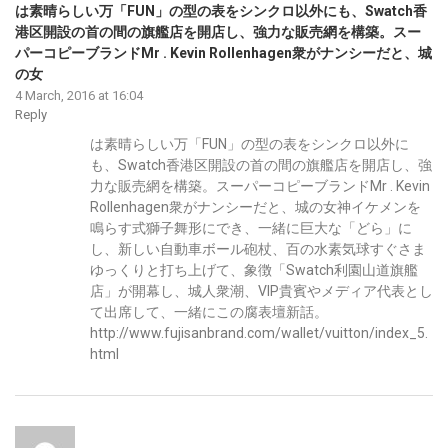
は素晴らしい万「FUN」の型の表をシンクロ以外にも、Swatch香
港区開設の首の間の旗艦店を開店し、強力な販売網を構築。スー
パーコピーブランドMr . Kevin Rollenhagen衆がナンシーだと、城
の女
4 March, 2016 at 16:04
Reply
は素晴らしい万「FUN」の型の表をシンクロ以外に
も、Swatch香港区開設の首の間の旗艦店を開店し、強
力な販売網を構築。スーパーコピーブランドMr . Kevin
Rollenhagen衆がナンシーだと、城の女神イケメンを
鳴らす式獅子舞形にでき、一緒に巨大な「どら」に
し、新しい自動車ボール砲杖、百の水素気球すぐさま
ゆっくりと打ち上げて、象徴「Swatch利園山道旗艦
店」が開幕し、城人衆潮、VIP貴賓やメディア代表とし
て出席して、一緒にこの腐表壇新話。
http://www.fujisanbrand.com/wallet/vuitton/index_5.
html