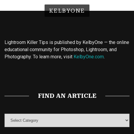
KELBYONE
Lightroom Killer Tips is published by KelbyOne — the online
educational community for Photoshop, Lightroom, and
Photography. To learn more, visit
KelbyOne.com
.
Buy Magic Mushrooms
Magic Mushroom Gummies
Best Amanita Muscaria Gummies
FIND AN ARTICLE