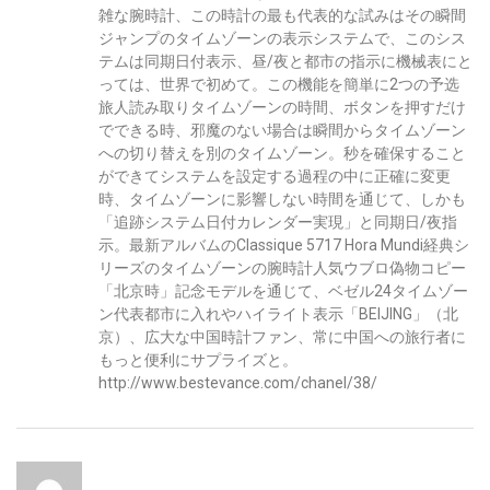
雑な腕時計、この時計の最も代表的な試みはその瞬間
ジャンプのタイムゾーンの表示システムで、このシス
テムは同期日付表示、昼/夜と都市の指示に機械表にと
っては、世界で初めて。この機能を簡単に2つの予选
旅人読み取りタイムゾーンの時間、ボタンを押すだけ
でできる時、邪魔のない場合は瞬間からタイムゾーン
への切り替えを別のタイムゾーン。秒を確保すること
ができてシステムを設定する過程の中に正確に変更
時、タイムゾーンに影響しない時間を通じて、しかも
「追跡システム日付カレンダー実現」と同期日/夜指
示。最新アルバムのClassique 5717 Hora Mundi経典シ
リーズのタイムゾーンの腕時計人気ウブロ偽物コピー
「北京時」記念モデルを通じて、ベゼル24タイムゾー
ン代表都市に入れやハイライト表示「BEIJING」（北
京）、広大な中国時計ファン、常に中国への旅行者に
もっと便利にサプライズと。
http://www.bestevance.com/chanel/38/